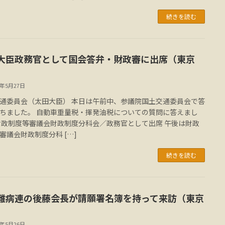
続きを読む
大臣政務官として国会答弁・財政審に出席（東京
4年5月27日
通委員会（太田大臣） 本日は午前中、参議院国土交通委員会で答
ちました。 自動車重量税・揮発油税についての質問に答えまし
財政制度等審議会財政制度分科会／政務官として出席 午後は財政
審議会財政制度分科 […]
続きを読む
難病連の後藤会長が請願署名簿を持って来訪（東京
4年5月26日