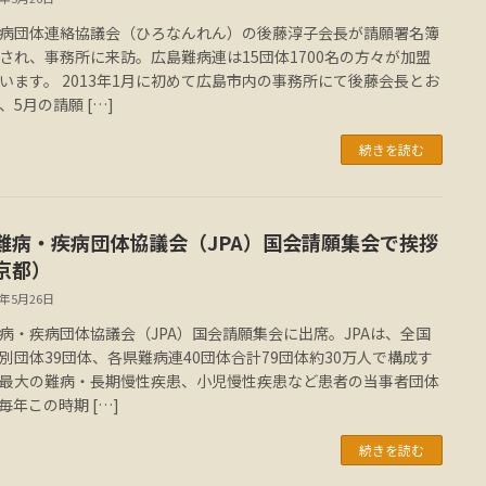
病団体連絡協議会（ひろなんれん）の後藤淳子会長が請願署名簿
され、事務所に来訪。広島難病連は15団体1700名の方々が加盟
います。 2013年1月に初めて広島市内の事務所にて後藤会長とお
、5月の請願 […]
続きを読む
難病・疾病団体協議会（JPA）国会請願集会で挨拶
京都）
4年5月26日
病・疾病団体協議会（JPA）国会請願集会に出席。JPAは、全国
別団体39団体、各県難病連40団体合計79団体約30万人で構成す
最大の難病・長期慢性疾患、小児慢性疾患など患者の当事者団体
毎年この時期 […]
続きを読む