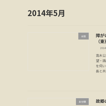
2014年5月
障が
会談
（
201
高木公
望・請
を伺い
長と共
故郷
未分類