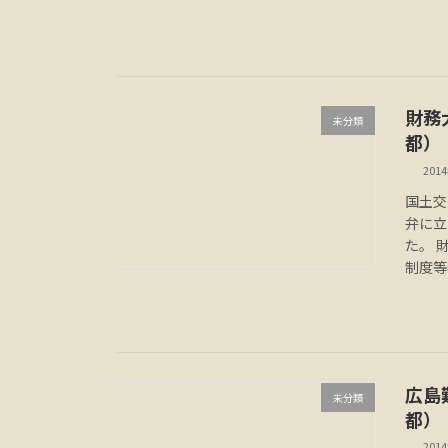
財務
未分類
都）
201
国土交
弁に立
た。 
制度等
広島
未分類
都）
201