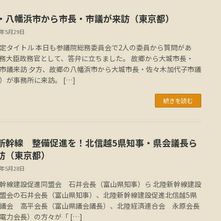
・八幡浜市から市長・市議が来訪（東京都）
4年5月29日
定タイトル 本日も参議院総務委員会で2人の委員から質問があ
務大臣政務官として、答弁に立ちました。 故郷から大城市長・
市議来訪 夕方、故郷の八幡浜市から大城市長・佐々木加代子市議
）が事務所に来訪。 […]
続きを読む
新幹線 整備促進を！北信越5県知事・県会議長ら
訪（東京都）
4年5月28日
幹線建設促進同盟会 石井会長（富山県知事）ら 北陸新幹線建設
盟会の石井会長（富山県知事）、北陸新幹線建設促進北信越5県
議会 高平会長（富山県議会議長）、北陸経済連合会 永原会長
電力会長）の方々が「 […]