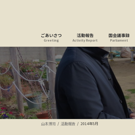
コ
ナ
ン
ビ
テ
ゲ
ン
ー
ツ
シ
ごあいさつ
活動報告
国会議事録
へ
ョ
Greeting
Activity Report
Parliament
ス
ン
キ
に
ッ
移
プ
動
山本博司
活動報告
2014年5月