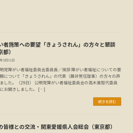
い者施策への要望「きょうされん」の方々と懇談
東京都）
4年5月31日
明党障がい者福祉委員会委員長／挨拶 障がい者福祉についての要
願について「きょうされん」の代表（藤井常任理事）の方々の声
ました。（29日） 公明党障がい者福祉委員会の高木美智代委員
にお聞きしました。 […]
続きを読む
の皆様との交流・関東愛媛県人会総会（東京都）