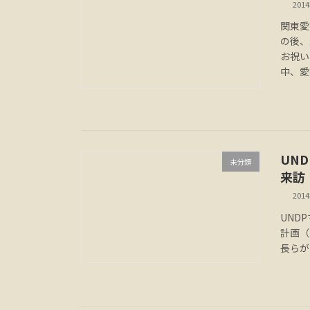
201
関東愛
の後、
お祝い
中、愛
UN
未分類
来訪
201
UND
計画（
長らが国