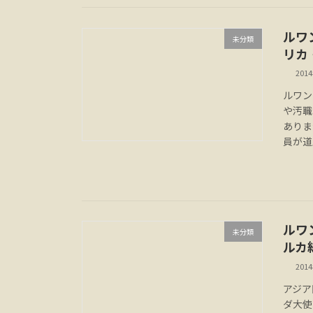
ルワ
未分類
リカ
201
ルワン
や汚職
ありま
員が道
ルワ
未分類
ルカ
201
アジア
ダ大使