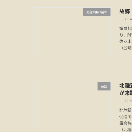
故郷
財務大臣政務官
201
議員指
り、財
佐々木
（公明
北陸
会談
が来
201
北陸新
促進同
議会協
（北陸