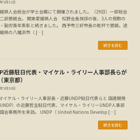
4年5月31日
媛県人会総会が学士会館にて開催されました。（29日）一部総会
二部懇親会。 関東愛媛県人会 松野会長挨拶の後、3人の叙勲の
・勤労青年表彰と続きました。 西予市三好市長の乾杯で懇親。途
媛県の八幡浜市（ […]
続きを読む
DP近藤駐日代表・マイケル・ライリー人事部長らが
（東京都）
4年5月30日
Pマイケル・ライリー人事部長・近藤UNDP駐日代表らと 国連開発
UNDP）の近藤哲生駐日代表、マイケル・ライリーUNDP人事部
会事務所を来訪。 UNDP（ United Nations Develop […]
続きを読む