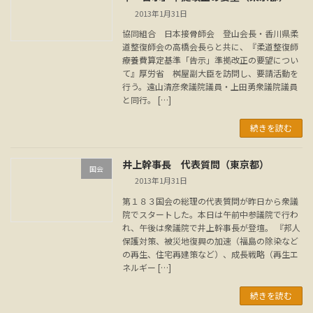
2013年1月31日
協同組合 日本接骨師会 登山会長・香川県柔
道整復師会の高橋会長らと共に、『柔道整復師
療養費算定基準「告示」準拠改正の要望につい
て』厚労省 桝屋副大臣を訪問し、要請活動を
行う。遠山清彦衆議院議員・上田勇衆議院議員
と同行。 […]
続きを読む
井上幹事長 代表質問（東京都）
国会
2013年1月31日
第１８３国会の総理の代表質問が昨日から衆議
院でスタートした。本日は午前中参議院で行わ
れ、午後は衆議院で井上幹事長が登壇。 『邦人
保護対策、被災地復興の加速（福島の除染など
の再生、住宅再建策など）、成長戦略（再生エ
ネルギー […]
続きを読む