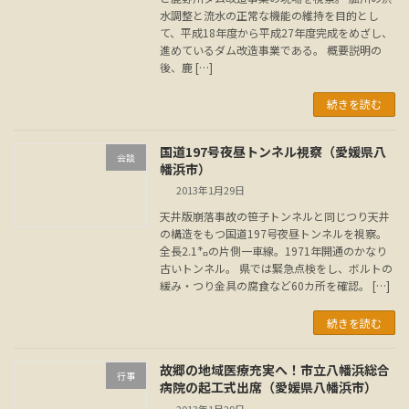
水調整と流水の正常な機能の維持を目的とし
て、平成18年度から平成27年度完成をめざし、
進めているダム改造事業である。 概要説明の
後、鹿 […]
続きを読む
国道197号夜昼トンネル視察（愛媛県八
会談
幡浜市）
2013年1月29日
天井版崩落事故の笹子トンネルと同じつり天井
の構造をもつ国道197号夜昼トンネルを視察。
全長2.1㌔の片側一車線。1971年開通のかなり
古いトンネル。 県では緊急点検をし、ボルトの
緩み・つり金具の腐食など60カ所を確認。 […]
続きを読む
故郷の地域医療充実へ！市立八幡浜総合
行事
病院の起工式出席（愛媛県八幡浜市）