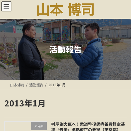
コ
ナ
ン
ビ
テ
ゲ
ン
ー
ツ
シ
へ
ョ
ス
ン
キ
に
活動報告
ッ
移
プ
動
山本博司
活動報告
2013年1月
2013年1月
桝屋副大臣へ！柔道整復師療養費算定基
未分類
準「告示」準拠改正の要望（東京都）