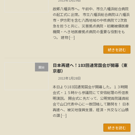
2013年1月29日
故郷八幡浜市へ。午前中、市立八幡浜総合病院
の起工式に出席。 市立八幡浜総合病院は八幡浜
市・伊方町を含む八西地域の中核病院で2次救
急を担うと共に、災害拠点病院・初期被爆医療
機関・へき地医療拠点病院の重要な役割をも
つ。 建物 […]
続きを読む
日本再建へ！183回通常国会が開幕（東
国会
京都）
2013年1月28日
本日より183回通常国会が開幕した。１３時開
会式・１５時から参議院にて安倍総理の所信表
明演説。 開会式に先だって、公明党両院議員総
会で山口代表中心に一致団結して勝鬨を！ 日本
再建へ、被災地復興支援、経済・外交など山積
の課 […]
続きを読む