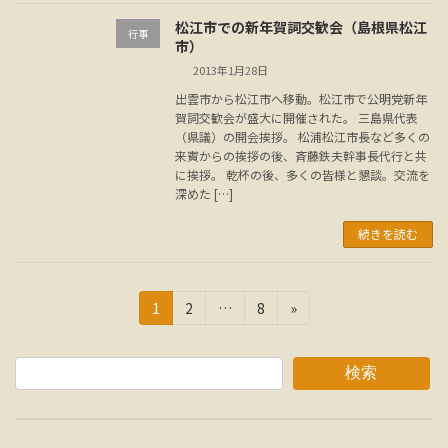
松江市での新年賀詞交歓会（島根県松江
行事
市）
2013年1月28日
出雲市から松江市へ移動。松江市で公明党新年
賀詞交歓会が盛大に開催された。 三島県代表
（県議）の開会挨拶。 松浦松江市長など多くの
来賓からの挨拶の後、斉藤鉄夫幹事長代行と共
に挨拶。 乾杯の後、多くの皆様と懇談。交流を
深めた […]
続きを読む
投
固
固
固
1
2
…
8
»
定
定
定
稿
ペ
ペ
ペ
の
ー
ー
ー
検索
ジ
ジ
ジ
ペ
ー