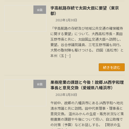
宇高航路存続で太田大臣に要望（東京
会談
都）
2013年1月30日
「宇高航路の存続及び地域公共交通の確保維持
に関する要望」について、大西高松市長・黒田
玉野市長と共に、太田国土交通大臣へ訪問し、
要望。谷合参議院議員、三宅玉野市議も同行。
大勢の取材陣も駆けつける。 四国（高松市）と
本州（玉 […]
続きを読む
果樹産業の課題と今後！故郷JA西宇和理
会談
事長と意見交換（愛媛県八幡浜市）
2013年1月30日
午前中、故郷の八幡浜市にあるJA西宇和へ地元
清水市議と共に訪問。田中代表理事・理事長と
意見交換。 温州みかんの生産・販売状況など果
樹農業の課題や今後について伺い、自公政権で
の対策（予算）などお話しする。 【現状の生