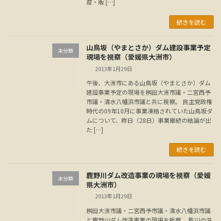
産・販 […]
続きを読む
山鳥坂（やまとさか）ダム建設事業予定
未分類
現場を視察（愛媛県大洲市）
2013年1月29日
午後、大洲市にある山鳥坂（やまとさか）ダム
建設事業予定の現場を桝田大洲市議・二宮西予
市議・清水八幡浜市議と共に視察。 民主党政権
時代の09年10月に事業凍結されていた山鳥坂ダ
ムについて、昨日（28日）事業継続の結論が出
た […]
続きを読む
鹿野川ダム改造事業の現場を視察（愛媛
未分類
県大洲市）
2013年1月29日
桝田大洲市議・二宮西予市議・清水八幡浜市議
と鹿野川ダム改造事業の現場を視察。 肱川の洪