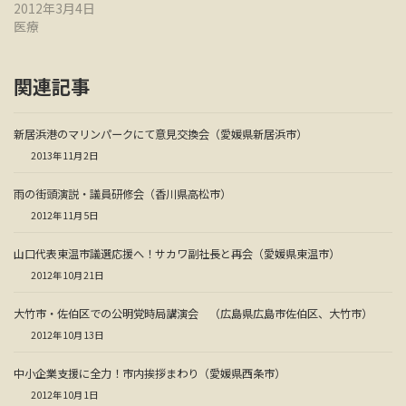
2012年3月4日
医療
関連記事
新居浜港のマリンパークにて意見交換会（愛媛県新居浜市）
2013年11月2日
雨の街頭演説・議員研修会（香川県高松市）
2012年11月5日
山口代表東温市議選応援へ！サカワ副社長と再会（愛媛県東温市）
2012年10月21日
大竹市・佐伯区での公明党時局講演会 （広島県広島市佐伯区、大竹市）
2012年10月13日
中小企業支援に全力！市内挨拶まわり（愛媛県西条市）
2012年10月1日