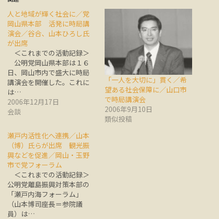
人と地域が輝く社会に／党
岡山県本部 活発に時局講
演会／谷合、山本ひろし氏
が出席
＜これまでの活動記録＞
公明党岡山県本部は１６
日、岡山市内で盛大に時局
「一人を大切に」貫く／希
講演会を開催した。これに
望ある社会保障に／山口市
は…
で時局講演会
2006年12月17日
2006年9月10日
会談
類似投稿
瀬戸内活性化へ連携／山本
（博）氏らが出席 観光振
興などを促進／岡山・玉野
市で党フォーラム
＜これまでの活動記録＞
公明党離島振興対策本部の
「瀬戸内海フォーラム」
（山本博司座長＝参院議
員）は…