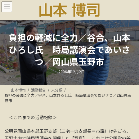
コ
ナ
ン
ビ
テ
ゲ
ン
ー
ツ
シ
へ
ョ
負担の軽減に全力／谷合、山本
ス
ン
ひろし氏 時局講演会であいさ
キ
に
ッ
移
つ／岡山県玉野市
プ
動
最
2006年12月2日
終
更
新
日
山本博司
活動報告
未分類
時
:
負担の軽減に全力／谷合、山本ひろし氏 時局講演会であいさつ／岡山県玉
野市
＜これまでの活動記録＞
公明党岡山県本部玉野支部（三宅一典支部長＝市議）は先ごろ、
玉野市内で時局講演会を開催した【写真】。これには公明党の谷