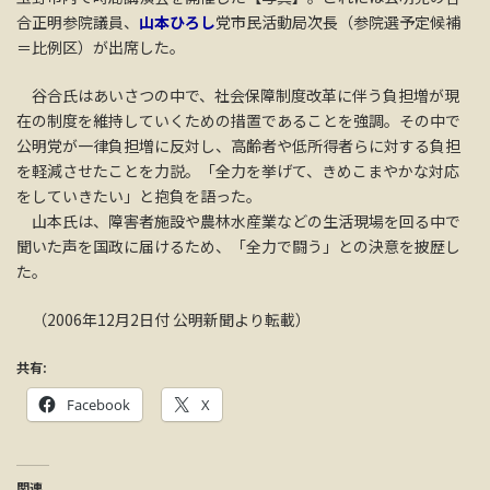
合正明参院議員、
山本ひろし
党市民活動局次長（参院選予定候補
＝比例区）が出席した。
谷合氏はあいさつの中で、社会保障制度改革に伴う負担増が現
在の制度を維持していくための措置であることを強調。その中で
公明党が一律負担増に反対し、高齢者や低所得者らに対する負担
を軽減させたことを力説。「全力を挙げて、きめこまやかな対応
をしていきたい」と抱負を語った。
山本氏は、障害者施設や農林水産業などの生活現場を回る中で
聞いた声を国政に届けるため、「全力で闘う」との決意を披歴し
た。
（2006年12月2日付 公明新聞より転載）
共有:
Facebook
X
関連