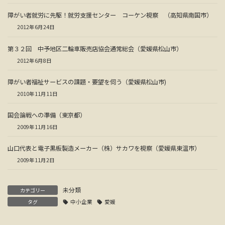
障がい者就労に先駆！就労支援センター コーケン視察 （高知県南国市）
2012年6月24日
第３２回 中予地区二輪車販売店協会通常総会（愛媛県松山市）
2012年6月8日
障がい者福祉サービスの課題・要望を伺う（愛媛県松山市)
2010年11月11日
国会論戦への準備（東京都）
2009年11月16日
山口代表と電子黒板製造メーカー（株）サカワを視察（愛媛県東温市）
2009年11月2日
未分類
カテゴリー
タグ
中小企業
愛媛