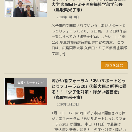
大学 久保田トミ子医療福祉学部学部長
（鳥取県米子市）
2020年1月18日
米子市内で開催されていいる「あいサポートと
っとりフォーラム２０」２日目。 １２日は午前
一番はすべての「虐待をゼロにしたい！」片桐
公彦 厚生労働省虐待防止専門官の講演。 この
日は、広島国際大学 久保田トミ子医療福祉学部
学部 […]
続きを読む
障がい者フォーラム「あいサポートとっ
会議・ミーティング
とりフォーラム20」⓶新大臣と新春に語
る！！「少子化対策・障がい者芸術」
（鳥取県米子市）
2020年1月13日
1月11日、12日の両日米子市内で開催される障
がい者フォーラム「あいサポートとっとりフォ
ーラム20」が開催。 本日（11日）の最後は
「新大臣と新春に語る！！少子化対策・障がい