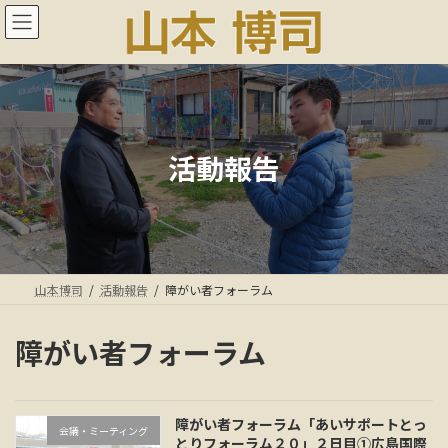
コ
ナ
ン
ビ
テ
ゲ
ン
ー
ツ
シ
へ
ョ
ス
ン
キ
に
活動報告
ッ
移
プ
動
山本博司
活動報告
障がい者フォーラム
障がい者フォーラム
障がい者フォーラム「あいサポートとっ
会議・ミーティング
とりフォーラム２０」２日目①広島国際