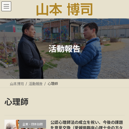
コ
ナ
ン
ビ
テ
ゲ
ン
ー
ツ
シ
へ
ョ
ス
ン
キ
に
活動報告
ッ
移
プ
動
山本博司
活動報告
心理師
心理師
公認心理師法の成立を祝い、今後の課題
企業・団体訪問
を意見交換（愛媛県臨床心理士会の方々