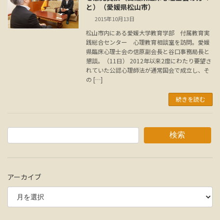
と）（愛媛県松山市）
2015年10月13日
松山市内にある愛媛大学教育学部 付属教育実
践総合センター 心理教育相談室を訪問。愛媛
県臨床心理士会の信原副会長と谷口事務局長と
懇談。（11日） 2012年以来2度にわたり要望さ
れていた公認心理師法が通常国会で成立し、そ
の […]
続きを読む
検索
アーカイブ