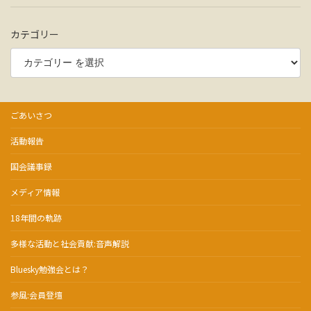
カテゴリー
ごあいさつ
活動報告
国会議事録
メディア情報
18年間の軌跡
多様な活動と社会貢献:音声解説
Bluesky勉強会とは？
参風:会員登壇