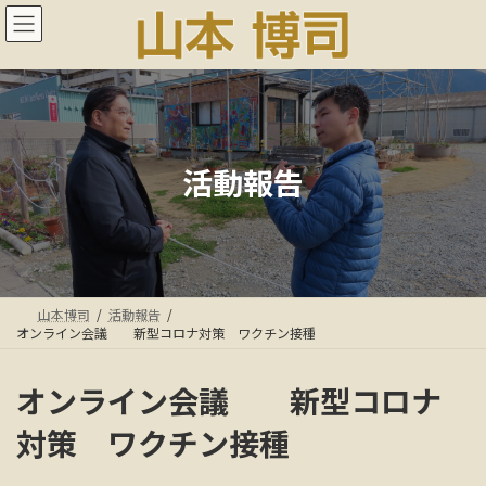
コ
ナ
ン
ビ
テ
ゲ
ン
ー
ツ
シ
へ
ョ
ス
ン
キ
に
活動報告
ッ
移
プ
動
山本博司
活動報告
オンライン会議 新型コロナ対策 ワクチン接種
オンライン会議 新型コロナ
対策 ワクチン接種