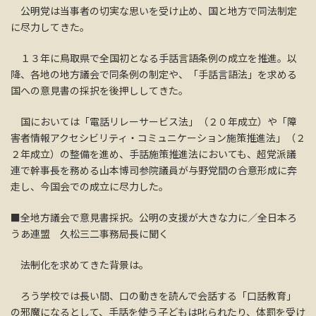
公明党は当事者の切実な思いを受け止め、国と地方で同法制定
に尽力してきた。
１３年に鳥取県で全国初となる手話言語条例の成立を推進。以
降、各地の地方議会で同条例の制定や、「手話言語法」を求める
国への意見書の採択を後押ししてきた。
国においては「電話リレーサービス法」（２０年成立）や「障
害者情報アクセシビリティ・コミュニケーション施策推進法」（２
２年成立）の整備を進め、手話施策推進法においても、超党派議
連で幹事長を務める山本博司参院議員が与野党間の合意形成に奔
走し、今国会での成立に尽力した。
■全地方議会で意見書採択。公明の支援が大きな力に／全日本ろ
うあ連盟 久松三二事務局長に聞く
――法制化を求めてきた背景は。
ろう学校では長い間、口の動きを読んで会話する「口話教育」
の邪魔になるとして、手話を使う子どもは叱られたり、体罰を受け