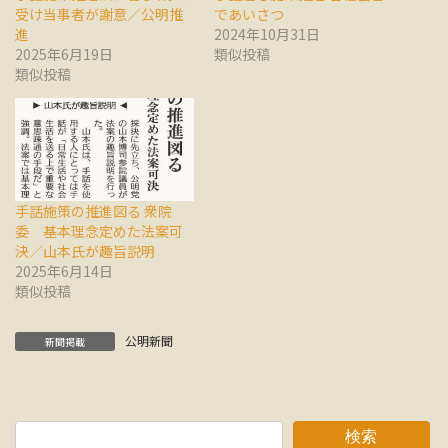
受け当事者が謝意／公明推
であいさつ
進
2024年10月31日
2025年6月19日
類似投稿
類似投稿
手話施策の推進図る 衆院
委 基本理念定めた法案可
決／山本氏が趣旨説明
2025年6月14日
類似投稿
公明新聞
新聞掲載
検索