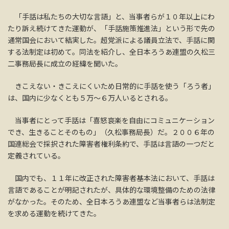
「手話は私たちの大切な言語」と、当事者らが１０年以上にわ
たり訴え続けてきた運動が、「手話施策推進法」という形で先の
通常国会において結実した。超党派による議員立法で、手話に関
する法制定は初めて。同法を紹介し、全日本ろうあ連盟の久松三
二事務局長に成立の経緯を聞いた。
きこえない・きこえにくいため日常的に手話を使う「ろう者」
は、国内に少なくとも５万～６万人いるとされる。
当事者にとって手話は「喜怒哀楽を自由にコミュニケーション
でき、生きることそのもの」（久松事務局長）だ。２００６年の
国連総会で採択された障害者権利条約で、手話は言語の一つだと
定義されている。
国内でも、１１年に改正された障害者基本法において、手話は
言語であることが明記されたが、具体的な環境整備のための法律
がなかった。そのため、全日本ろうあ連盟など当事者らは法制定
を求める運動を続けてきた。