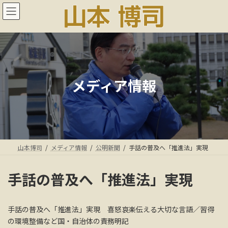
コ
ナ
ン
ビ
テ
ゲ
ン
ー
ツ
シ
へ
ョ
ス
ン
キ
に
メディア情報
ッ
移
プ
動
山本博司
メディア情報
公明新聞
手話の普及へ「推進法」実現
手話の普及へ「推進法」実現
手話の普及へ「推進法」実現 喜怒哀楽伝える大切な言語／習得
の環境整備など国・自治体の責務明記