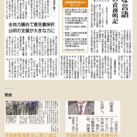
関連
手話施策推進法に喜び 成立
手話巡る施策推進 各種会合