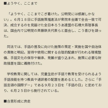
■ようやく、ここまで
「ようやく、ここまでこぎ着けた。公明党には感謝しかな
い」。６月１８日に手話施策推進法が衆院本会議で全会一致で可
決、成立するのを見届けた全日本ろうあ連盟の石橋大吾理事長
は、国会内で公明党の斉藤鉄夫代表らと面会し、こう喜びを語っ
た。
同法では、手話の普及に向けた施策の策定・実施を国や自治体
の責務と明記。習得や使用に関する合理的配慮が行われる環境整
備、手話文化の保存や継承、発展が盛り込まれ、施策に必要な財
政措置を国に義務付けた。
学校教育に関しては、児童生徒が手話で教育を受けられるよう
手話技能を持つ教員や通訳者の配置を進めるとした。さらに「手
話言語の国際デー」である９月２３日を「手話の日」と定めてお
り、６月２５日から施行されている。
■合意形成に奔走