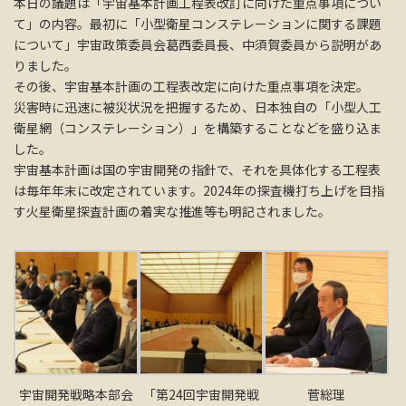
本日の議題は「宇宙基本計画工程表改訂に向けた重点事項につい
て」の内容。最初に「小型衛星コンステレーションに関する課題
について」宇宙政策委員会葛西委員長、中須賀委員から説明があ
りました。
その後、宇宙基本計画の工程表改定に向けた重点事項を決定。
災害時に迅速に被災状況を把握するため、日本独自の「小型人工
衛星網（コンステレーション）」を構築することなどを盛り込ま
した。
宇宙基本計画は国の宇宙開発の指針で、それを具体化する工程表
は毎年年末に改定されています。2024年の探査機打ち上げを目指
す火星衛星探査計画の着実な推進等も明記されました。
宇宙開発戦略本部会
「第24回宇宙開発戦
菅総理