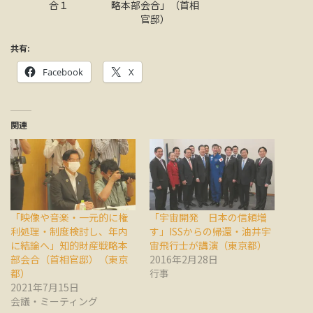
合１
略本部会合」（首相
官邸）
共有:
Facebook
X
関連
「映像や音楽・一元的に権
「宇宙開発 日本の信頼増
利処理・制度検討し、年内
す」ISSからの帰還・油井宇
に結論へ」知的財産戦略本
宙飛行士が講演（東京都）
部会合（首相官邸）（東京
2016年2月28日
都）
行事
2021年7月15日
会議・ミーティング