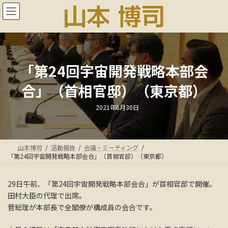
コ
ナ
ン
ビ
テ
ゲ
ン
ー
ツ
シ
へ
ョ
ス
ン
「第24回宇宙開発戦略本部会
キ
に
合」（首相官邸）（東京都）
ッ
移
プ
動
最
2021年6月30日
終
更
新
日
時
:
山本博司
活動報告
会議・ミーティング
「第24回宇宙開発戦略本部会合」（首相官邸）（東京都）
29日午前、「第24回宇宙開発戦略本部会合」が首相官邸で開催。
田村大臣の代理で出席。
菅総理が本部長で全閣僚が構成員の会合です。