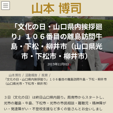
コ
ナ
ン
ビ
テ
ゲ
ン
ー
ツ
シ
「文化の日・山口県内挨拶廻
へ
ョ
ス
ン
り」１０６番目の離島訪問牛
キ
に
ッ
移
島・下松・柳井市（山口県光
プ
動
市・下松市・柳井市）
最
2019年11月8日
終
更
新
山本博司
活動報告
視察
日
時
「文化の日・山口県内挨拶廻り」１０６番目の離島訪問牛島・下松・柳井市
:
（山口県光市・下松市・柳井市）
３日（文化の日）は終日山口県内廻り。周南市からスタートし、
光市の離島・牛島、下松市・光市の市民相談・難聴児・精神障が
い・発達障がい・不登校支援など多くの皆さんとお会いしまし