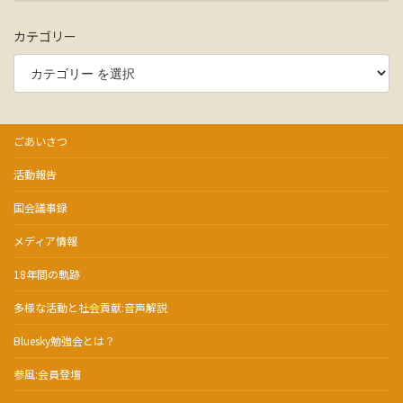
カテゴリー
ごあいさつ
活動報告
国会議事録
メディア情報
18年間の軌跡
多様な活動と社会貢献:音声解説
Bluesky勉強会とは？
参風:会員登壇