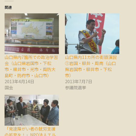
関連
山口県内7箇所での政治学習
山口県内11カ所の街頭演説
会（山口県岩国市・下松
①岩国・柳井・周南（山口
市・柳井市・光市・周防大
県岩国市・柳井市・下松
島町・防府市・山口市）
市）
2013年4月14日
2013年7月7日
国会
参議院選挙
「発達障がい者の就労支援
の拡充を！」NPO法人エル