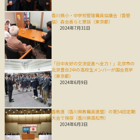
香川県小・中学校管理職員協議会（香管
協）森会長らと懇談（東京都）
2024年7月31日
「日中友好の交流促進へ全力！」北京市の
北京豊台2中の高校生メンバーが国会見学
（東京都）
2024年6月9日
香教連（香川県教職員連盟）の第54回定期
大会で挨拶（香川県高松市）
2024年6月3日