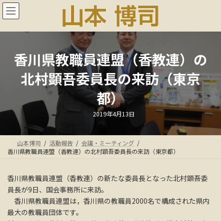
コ
ナ
ン
ビ
テ
ゲ
ン
ー
ツ
シ
へ
ョ
香川県教職員連盟（香教連）の
ス
ン
北村顕吾委員長の来訪（東京
キ
に
ッ
移
都）
プ
動
最
2019年4月13日
終
更
新
日
山本博司
活動報告
会議・ミーティング
時
:
香川県教職員連盟（香教連）の北村顕吾委員長の来訪（東京都）
香川県教職員連盟（香教連）の新たな委員長となった北村顕吾委
員長が9日、国会事務所に来訪。
香川県教職員連盟は，香川県の教職員2000名で構成された県内
最大の教職員団体です。