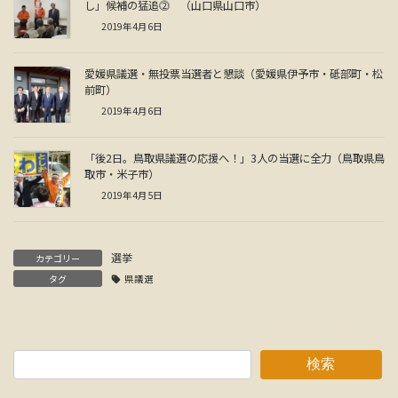
し」候補の猛追⓶ （山口県山口市）
2019年4月6日
愛媛県議選・無投票当選者と懇談（愛媛県伊予市・砥部町・松
前町）
2019年4月6日
「後2日。鳥取県議選の応援へ！」3人の当選に全力（鳥取県鳥
取市・米子市）
2019年4月5日
選挙
カテゴリー
タグ
県議選
検索