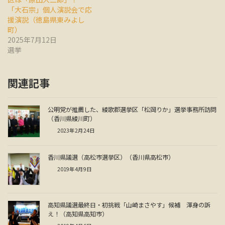
「大石宗」個人演説会で応
援演説（徳島県東みよし
町）
2025年7月12日
選挙
関連記事
公明党が推薦した、綾歌郡選挙区「松岡りか」選挙事務所訪問
（香川県綾川町）
2023年2月24日
香川県議選（高松市選挙区）（香川県高松市）
2019年4月9日
高知県議選最終日・初挑戦「山崎まさやす」候補 渾身の訴
え！（高知県高知市）