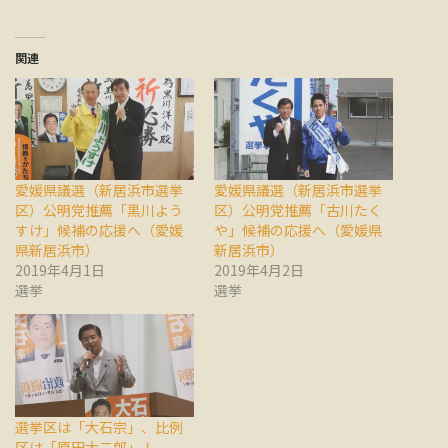
関連
愛媛県議選（新居浜市選挙
愛媛県議選（新居浜市選挙
区）公明党推薦「黒川よう
区）公明党推薦「古川たく
すけ」候補の応援へ（愛媛
や」候補の応援へ（愛媛県
県新居浜市）
新居浜市）
2019年4月1日
2019年4月2日
選挙
選挙
選挙区は「大石宗」、比例
区は「原田大二郎」！