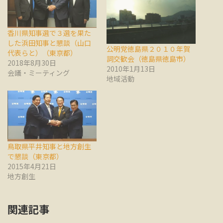
香川県知事選で３選を果た
した浜田知事と懇談（山口
公明党徳島県２０１０年賀
代表らと）（東京都）
詞交歓会（徳島県徳島市）
2018年8月30日
2010年1月13日
会議・ミーティング
地域活動
鳥取県平井知事と地方創生
で懇談（東京都）
2015年4月21日
地方創生
関連記事