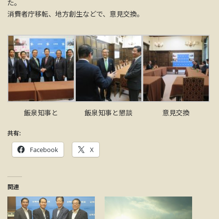
た。
消費者庁移転、地方創生などで、意見交換。
飯泉知事と
飯泉知事と懇談
意見交換
共有:
Facebook
X
関連