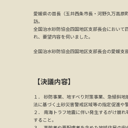
愛媛県の首長（玉井西条市長・河野久万高原
訪。
全国治水砂防協会四国地区支部長会において
れ、要望内容を伺いました。
全国治水砂防協会四国地区支部長会の愛媛支
【決議内容】
１． 砂防事業、地すべり対策事業、急傾斜地
法に基づく土砂災害警戒区域等の指定促進や
２． 南海トラフ地震に伴い発生するがけ崩れ
すること。
３． 高齢者や要配慮者を含めた地域住民の安