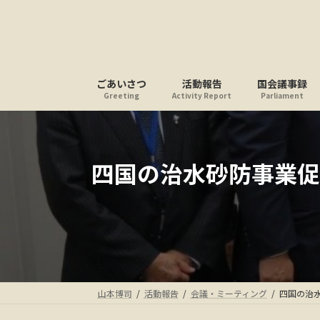
コ
ナ
ン
ビ
テ
ゲ
ン
ー
ツ
シ
ごあいさつ
活動報告
国会議事録
へ
ョ
Greeting
Activity Report
Parliament
ス
ン
キ
に
ッ
移
プ
動
四国の治水砂防事業促
山本博司
活動報告
会議・ミーティング
四国の治