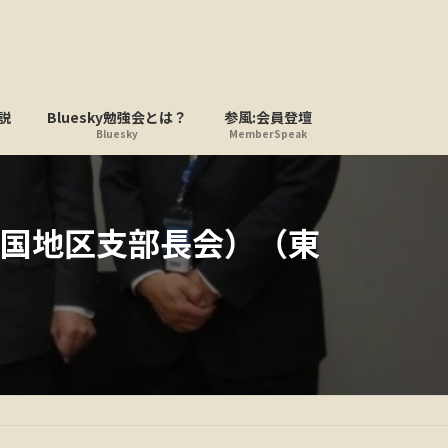
説
Bluesky勉強会とは？
参風:会員登壇
Bluesky
MemberSpeak
国地区支部長会）（東