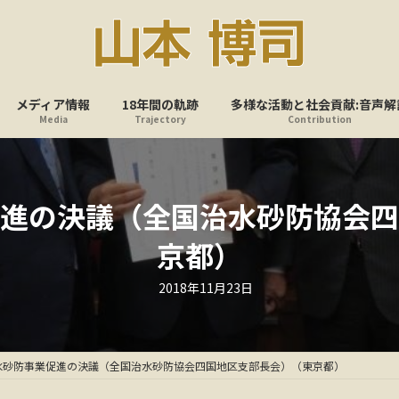
メディア情報
18年間の軌跡
多様な活動と社会貢献:音声解
Media
Trajectory
Contribution
進の決議（全国治水砂防協会四
京都）
最
2018年11月23日
終
更
新
日
時
:
水砂防事業促進の決議（全国治水砂防協会四国地区支部長会）（東京都）