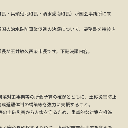
町長・兵頭鬼北町長・清水愛南町長）が国会事務所に来
四国の治水砂防事業促進の決議について、要望書を持参さ
部長が玉井敏久西条市長です。下記決議内容。
崩落対策事業等の所要予算の確保とともに、土砂災害防止
警戒避難体制の構築等を強力に支援すること。
等の土砂災害から人命を守るため、重点的な対策を推進
全と安心を確保するために、直轄砂防関係事業を含めた