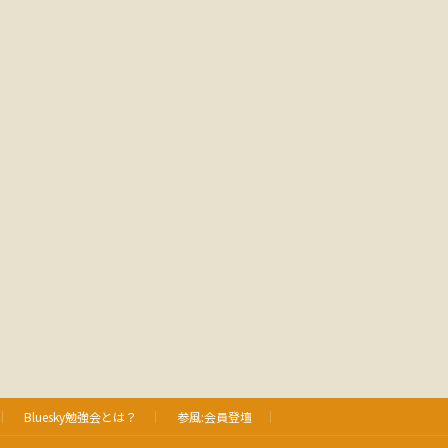
Bluesky勉強会とは？
参風:会員登壇