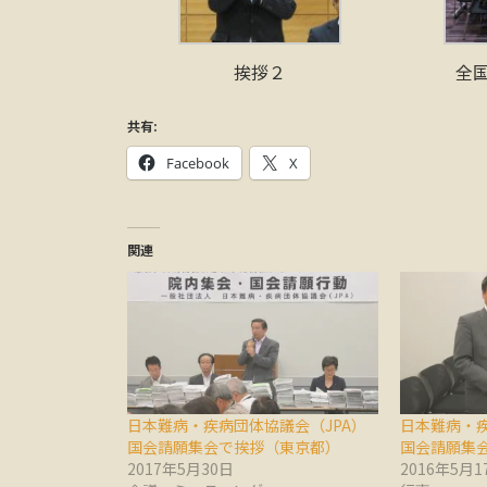
挨拶２
全
共有:
Facebook
X
関連
日本難病・疾病団体協議会（JPA）
日本難病・疾
国会請願集会で挨拶（東京都）
国会請願集
2017年5月30日
2016年5月1