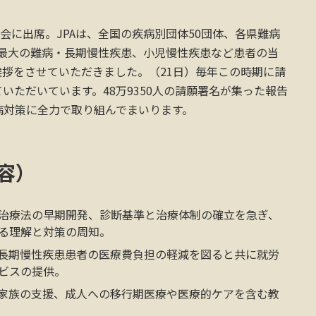
会に出席。JPAは、全国の疾病別団体50団体、各県難病
日本最大の難病・長期慢性疾患、小児慢性疾患など患者の当
拶をさせていただきました。（21日）毎年この時期に請
いただいています。48万9350人の請願署名が集った報告
病対策に全力で取り組んでまいります。
容）
治療法の早期開発、診断基準と治療体制の確立を急ぎ、
る理解と対策の周知。
長期慢性疾患患者の医療費負担の軽減を図ると共に就労
ビスの提供。
家族の支援、成人への移行期医療や医療的ケアを含む教