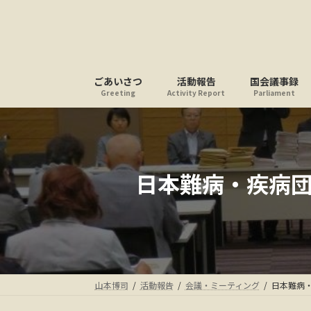
コ
ナ
ン
ビ
テ
ゲ
ン
ー
ツ
シ
ごあいさつ
活動報告
国会議事録
へ
ョ
Greeting
Activity Report
Parliament
ス
ン
キ
に
ッ
移
プ
動
日本難病・疾病団
山本博司
活動報告
会議・ミーティング
日本難病