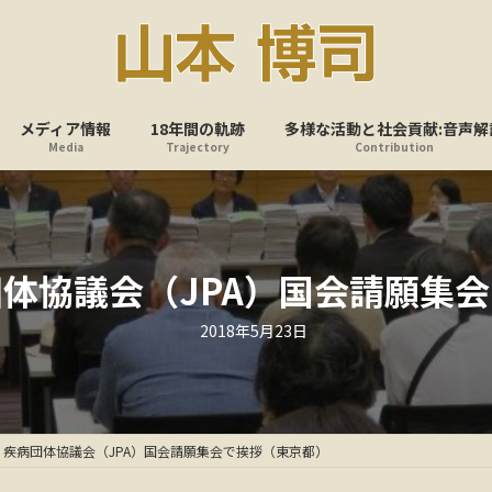
メディア情報
18年間の軌跡
多様な活動と社会貢献:音声解
Media
Trajectory
Contribution
体協議会（JPA）国会請願集
最
2018年5月23日
終
更
新
日
時
:
・疾病団体協議会（JPA）国会請願集会で挨拶（東京都）