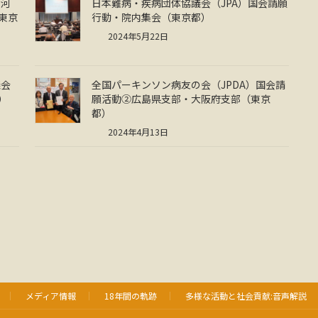
」河
日本難病・疾病団体協議会（JPA）国会請願
東京
行動・院内集会（東京都）
2024年5月22日
議会
全国パーキンソン病友の会（JPDA）国会請
）
願活動②広島県支部・大阪府支部（東京
都）
2024年4月13日
メディア情報
18年間の軌跡
多様な活動と社会貢献:音声解説