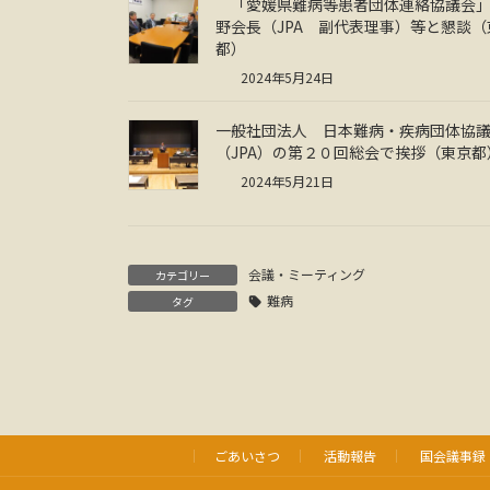
「愛媛県難病等患者団体連絡協議会
野会長（JPA 副代表理事）等と懇談（
都）
2024年5月24日
一般社団法人 日本難病・疾病団体協
（JPA）の第２０回総会で挨拶（東京都
2024年5月21日
会議・ミーティング
カテゴリー
難病
タグ
ごあいさつ
活動報告
国会議事録