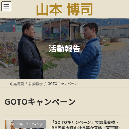
コ
ナ
ン
ビ
テ
ゲ
ン
ー
ツ
シ
へ
ョ
ス
ン
キ
に
活動報告
ッ
移
プ
動
山本博司
活動報告
GOTOキャンペーン
GOTOキャンペーン
「GO TOキャンペーン」で意見交換・
会議・ミーティング
IBM先輩大津山社長等が来訪（東京都）