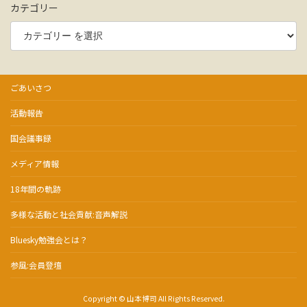
カテゴリー
ごあいさつ
活動報告
国会議事録
メディア情報
18年間の軌跡
多様な活動と社会貢献:音声解説
Bluesky勉強会とは？
参風:会員登壇
Copyright © 山本博司 All Rights Reserved.