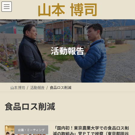
コ
ナ
ン
ビ
テ
ゲ
ン
ー
ツ
シ
へ
ョ
ス
ン
キ
に
活動報告
ッ
移
プ
動
山本博司
活動報告
食品ロス削減
食品ロス削減
「国内初！東京農業大学での食品ロス削
会議・ミーティング
減の取組み」党ＰＴで視察（東京都田谷