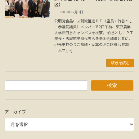
区）
2019年12月3日
公明党食品ロス削減推進ＰＴ（座長：竹谷とし
こ参議院議員）メンバーで2日午前、東京農業
大学世田谷キャンパスを視察。 竹谷としこＰＴ
座長・古屋範子副代表ら衆参国会議員と共に、
地元栗林のりこ都議・岡本のぶこ区議も参加。
「大学 […]
続きを読む
検索
アーカイブ