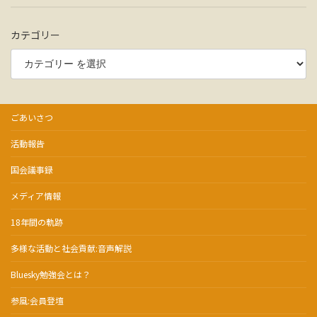
カテゴリー
ごあいさつ
活動報告
国会議事録
メディア情報
18年間の軌跡
多様な活動と社会貢献:音声解説
Bluesky勉強会とは？
参風:会員登壇