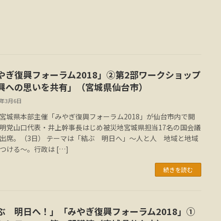
やぎ復興フォーラム2018」②第2部ワークショップ
興への思いを共有」（宮城県仙台市）
8年3月6日
宮城県本部主催「みやぎ復興フォーラム2018」が仙台市内で開
明党山口代表・井上幹事長はじめ被災地宮城県担当17名の国会議
出席。（3日） テーマは「結ぶ 明日へ」～人と人 地域と地域
つける～。行政は […]
続きを読む
ぶ 明日へ！」「みやぎ復興フォーラム2018」①