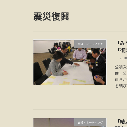
震災復興
「み
会議・ミーティング
「復
201
公明党
催。公
員らが
を結び
「結
会議・ミーティング