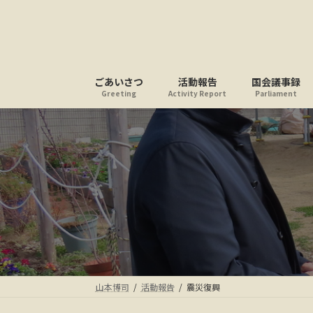
コ
ナ
ン
ビ
テ
ゲ
ン
ー
ツ
シ
ごあいさつ
活動報告
国会議事録
へ
ョ
Greeting
Activity Report
Parliament
ス
ン
キ
に
ッ
移
プ
動
山本博司
活動報告
震災復興