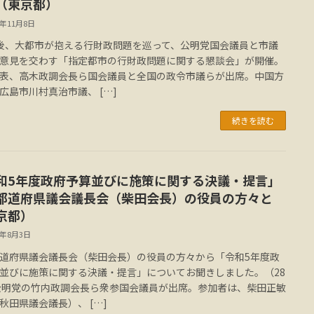
（東京都）
3年11月8日
後、大都市が抱える行財政問題を巡って、公明党国会議員と市議
意見を交わす「指定都市の行財政問題に関する懇談会」が開催。
表、高木政調会長ら国会議員と全国の政令市議らが出席。中国方
広島市川村真治市議、 […]
続きを読む
和5年度政府予算並びに施策に関する決議・提言」
都道府県議会議長会（柴田会長）の役員の方々と
京都）
2年8月3日
道府県議会議長会（柴田会長）の役員の方々から「令和5年度政
並びに施策に関する決議・提言」についてお聞きしました。（28
公明党の竹内政調会長ら衆参国会議員が出席。参加者は、柴田正敏
秋田県議会議長）、 […]