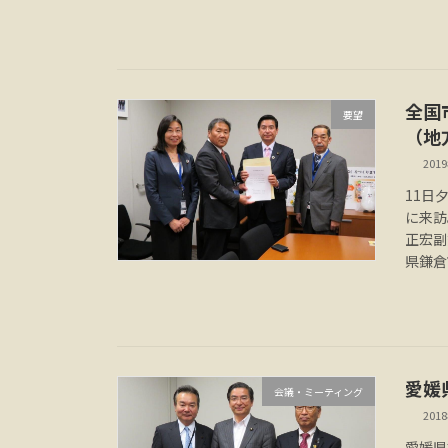
全国
要望
（地
201
11日
に来訪
正宏副
県鎌倉
愛媛
会議・ミーティング
201
愛媛県