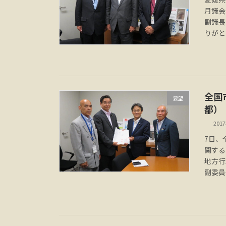
月議会
副議長
りがと
全国
要望
都）
201
7日、
関する
地方行
副委員