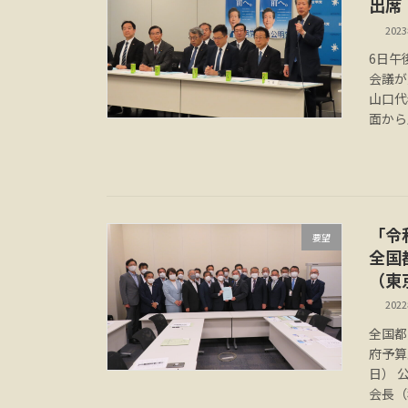
出席
202
6日午
会議が
山口代
面から
「令
要望
全国
（東
202
全国都
府予算
日） 
会長（