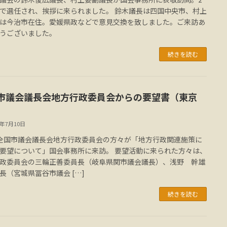
で選任され、挨拶に来られました。 鈴木議長は四国中央市、村上
は今治市在住。愛媛県政などで意見交換を致しました。ご来訪あ
うございました。
続きを読む
市議会議長会地方行政委員会からの要望書（東京
7年7月10日
全国市議会議長会地方行政委員会の方々が「地方行政関連施策に
要望について」国会事務所に来訪。 要望活動に来られた方々は、
政委員会の三輪正善委員長（岐阜県関市議会議長）、浅野 幹雄
長（宮城県冨谷市議会 […]
続きを読む