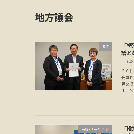
地方議会
「特
要望
議と
202
３０日
会事務
見交換
１．公
「指
会議・ミーティング