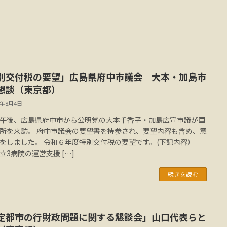
別交付税の要望」広島県府中市議会 大本・加島市
懇談（東京都）
4年8月4日
午後、広島県府中市から公明党の大本千香子・加島広宣市議が国
所を来訪。 府中市議会の要望書を持参され、要望内容も含め、意
をしました。 令和６年度特別交付税の要望です。(下記内容）
立3病院の運営支援 […]
続きを読む
定都市の行財政問題に関する懇談会」山口代表らと