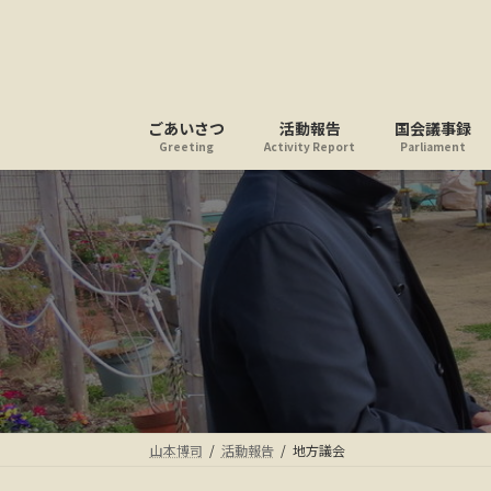
コ
ナ
ン
ビ
テ
ゲ
ン
ー
ツ
シ
ごあいさつ
活動報告
国会議事録
へ
ョ
Greeting
Activity Report
Parliament
ス
ン
キ
に
ッ
移
プ
動
山本博司
活動報告
地方議会