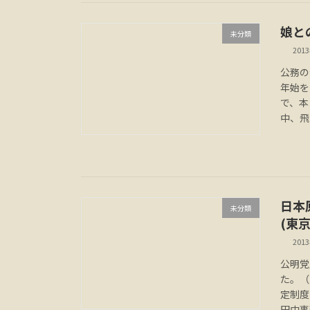
娘と
未分類
201
公務の
年始を
で、本
中、飛
日本
未分類
(東京
201
公明党
た。（
定制度
田中事