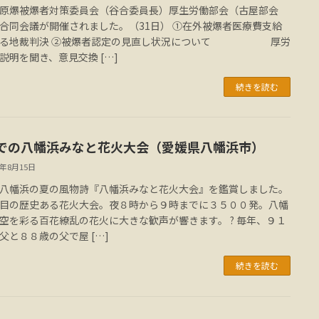
原爆被爆者対策委員会（谷合委員長）厚生労働部会（古屋部会
合同会議が開催されました。（31日） ①在外被爆者医療費支給
する地裁判決 ②被爆者認定の見直し状況について 厚労
説明を聞き、意見交換 […]
続きを読む
での八幡浜みなと花火大会（愛媛県八幡浜市）
3年8月15日
八幡浜の夏の風物詩『八幡浜みなと花火大会』を鑑賞しました。
目の歴史ある花火大会。夜８時から９時までに３５００発。八幡
空を彩る百花繚乱の花火に大きな歓声が響きます。 ? 毎年、９１
父と８８歳の父で屋 […]
続きを読む