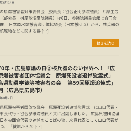
7年6月14日
の原爆被害者対策委員会（委員長：谷合正明参院議員）と厚生労
（部会長：桝屋敬悟衆院議員）は8日、参議院議員会館で合同会
催。 日本原水爆被害者団体協議会（日本被団協）から、核兵器の
核廃絶などに関する要 […]
続きを読む
70年・広島原爆の日②核兵器のない世界へ！「広
原爆被害者団体協議会 原爆死没者追悼慰霊式」
島県動員学徒等被害者の会 第59回原爆追悼式」
列（広島県広島市）
5年8月7日
県原爆被害者団体協議会 原爆死没者追悼慰霊式」に山口代表・
事長代行・谷合参議院議員と共に出席しました。 広島県被団協理
日本被団協代表の追悼のことばの後、来賓代表として山口代表が
つ。 「被爆から70 […]