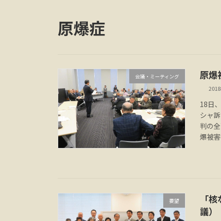
原爆症
原爆
会議・ミーティング
201
18日
シャ訴
判の全
爆被害
「核
要望
議）