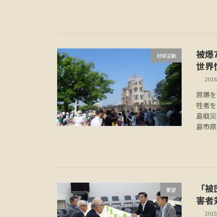
被爆
地域活動
世界
201
原爆を
牲者を
島戦災
島市原
「被
要望
害者
201