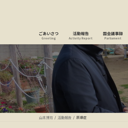
コ
ナ
ン
ビ
テ
ゲ
ン
ー
ツ
シ
ごあいさつ
活動報告
国会議事録
へ
ョ
Greeting
Activity Report
Parliament
ス
ン
キ
に
ッ
移
プ
動
山本博司
活動報告
原爆症