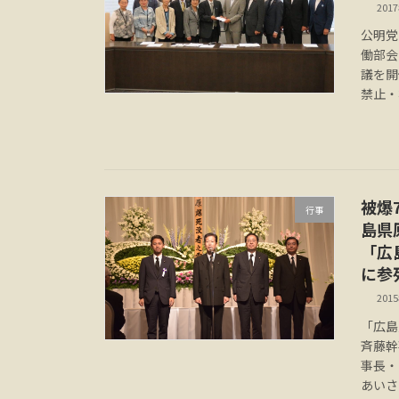
201
公明党
働部会
議を開
禁止・
被爆
行事
島県
「広
に参
201
「広島
斉藤幹
事長・
あいさ