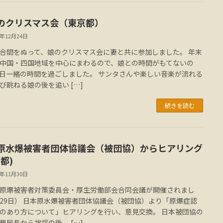
のクリスマス会（東京都）
3年12月24日
合間をぬって、娘のクリスマス会に妻と共に参加しました。 年末
中国・四国地域を中心にまわるので、娘との時間がもてないの
日一緒の時間を過ごしました。 サンタさんや楽しい音楽が流れる
び跳ねる娘の後を追い […]
続きを読む
原水爆被害者団体協議会（被団協）からヒアリング
都)
3年11月30日
原爆被害者対策委員会・厚生労働部会合同会議が開催されまし
29日） 日本原水爆被害者団体協議会（被団協）より「原爆症認
のあり方について」ヒアリングを行い、意見交換。 日本被団協の
務局長から挨拶の後、 […]