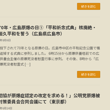
続きを読む
70年・広島原爆の日①「平和祈念式典」核廃絶・
恒久平和を誓う（広島県広島市）
5年8月6日
投下されて70年となる原爆の日。広島市中区の平和記念公園で犠
追悼する式典に参列しました。 6時15分から原爆供養塔前での広
供養会主催の原爆死没者慰霊行事に参列。 その後、8時から「広
爆死没者慰霊式 […]
続きを読む
団協が原爆症認定の改定を求める！」公明党原爆被
対策委員会合同会議にて（東京都）
5年6月14日