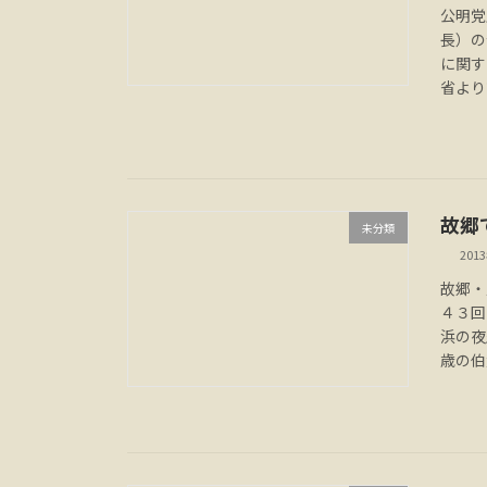
公明党
長）の
に関
省より
故郷
未分類
201
故郷・
４３回
浜の夜
歳の伯