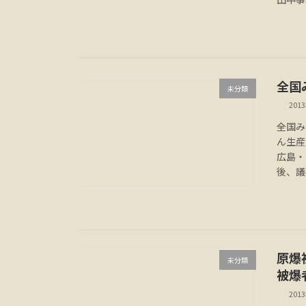
全国
未分類
201
全国み
ん生産
広島・
後、議
原爆
未分類
被爆
201