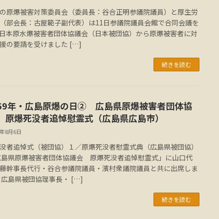
の原爆被害対策委員会（委員長：谷合正明参議院議員）と厚生労
（部会長：古屋範子副代表）は11日参議院議員会館で合同会議を
日本原水爆被害者団体協議会（日本被団協）から原爆被害者に対
援の要請を受けました […]
続きを読む
69年・広島原爆の日② 広島県原爆被害者団体協
 原爆死没者追悼慰霊式（広島県広島市）
4年8月6日
没者追悼式（被団協）１／原爆死没者慰霊式典（広島県被団協）
広島県原爆被害者団体協議会 原爆死没者追悼慰霊式」に山口代
藤幹事長代行・谷合参議院議員・濱村衆議院議員と共に出席しま
 広島県被団協理事長・ […]
続きを読む