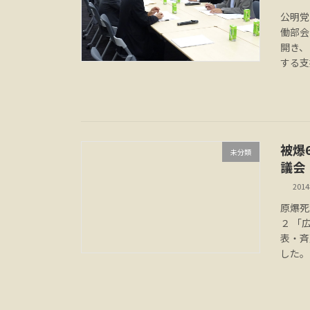
公明党
働部会
開き、
する支
被爆
未分類
議会
201
原爆死
２ 「
表・斉
した。