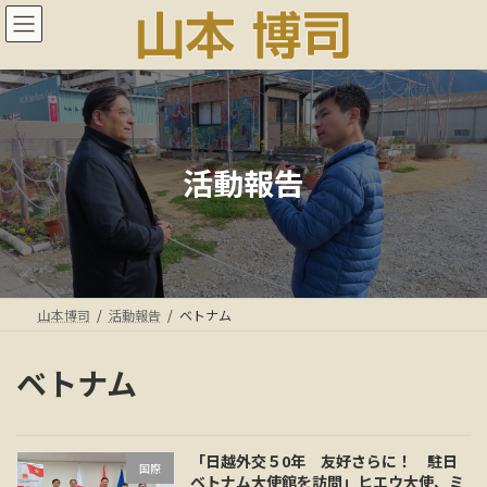
コ
ナ
ン
ビ
テ
ゲ
ン
ー
ツ
シ
へ
ョ
ス
ン
キ
に
活動報告
ッ
移
プ
動
山本博司
活動報告
ベトナム
ベトナム
「日越外交５0年 友好さらに！ 駐日
国際
ベトナム大使館を訪問」ヒエウ大使、ミ