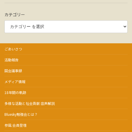
カテゴリー
ごあいさつ
活動報告
国会議事録
メディア情報
18年間の軌跡
多様な活動と社会貢献:音声解説
Bluesky勉強会とは？
参風:会員登壇