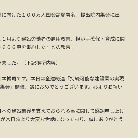
現に向けた１００万人国会請願署名」提出院内集会に出
１１月より建設労働者の雇用改善、担い手確保・育成に関
９６０６筆を集約した』との報告。
きました。（下記挨拶内容）
山本博司です。本日は全建総連「持続可能な建設業の実現
内集会」開催、誠におめでとうございます。心よりお祝い
日本の建設業界を支えておられる事に関して感謝申し上げ
党が常日頃より大変お世話になっており、誠にありがとう