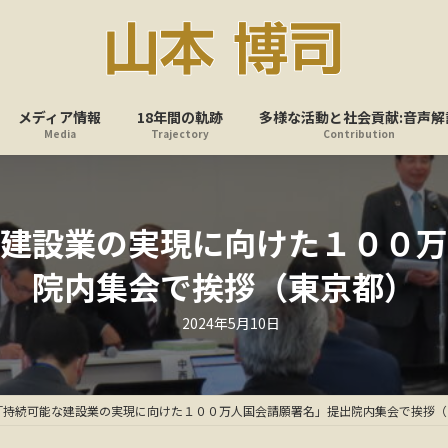
メディア情報
18年間の軌跡
多様な活動と社会貢献:音声解
Media
Trajectory
Contribution
建設業の実現に向けた１００万
院内集会で挨拶（東京都）
最
2024年5月10日
終
更
新
日
時
:
「持続可能な建設業の実現に向けた１００万人国会請願署名」提出院内集会で挨拶（