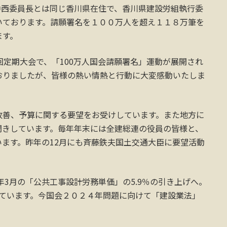
中西委員長とは同じ香川県在住で、香川県建設労組執行委
いております。請願署名を１００万人を超え１１８万筆を
ます。
回定期大会で、「100万人国会請願署名」運動が展開され
おりましたが、皆様の熱い情熱と行動に大変感動いたしま
改善、予算に関する要望をお受けしています。また地方に
聞きしています。毎年年末には全建総連の役員の皆様と、
ます。昨年の12月にも斉藤鉄夫国土交通大臣に要望活動
年3月の「公共工事設計労務単価」の5.9％の引き上げへ。
っています。今国会２０２４年問題に向けて「建設業法」