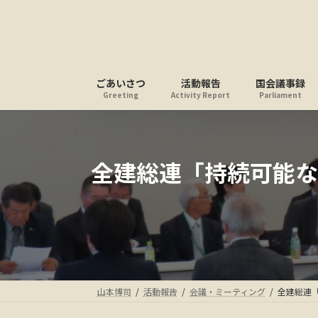
コ
ナ
ン
ビ
テ
ゲ
ン
ー
ツ
シ
ごあいさつ
活動報告
国会議事録
へ
ョ
Greeting
Activity Report
Parliament
ス
ン
キ
に
ッ
移
プ
動
全建総連「持続可能な
山本博司
活動報告
会議・ミーティング
全建総連