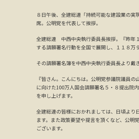
８日午後、全建総連「持続可能な建設業の実
席。公明党を代表して挨拶。
全建総連 中西中央執行委員長挨拶。『昨年
する請願署名行動を全国で展開し、１１８万
その請願署名簿を中西中央執行委員長より戴
『皆さん。こんにちは。公明党参議院議員の
に向けた100万人国会請願署名５・８提出院
を申し上げます。
全建総連の皆様におかれましては、日頃より
ます。また政策要望や提言を頂くなど、公明
ございます。