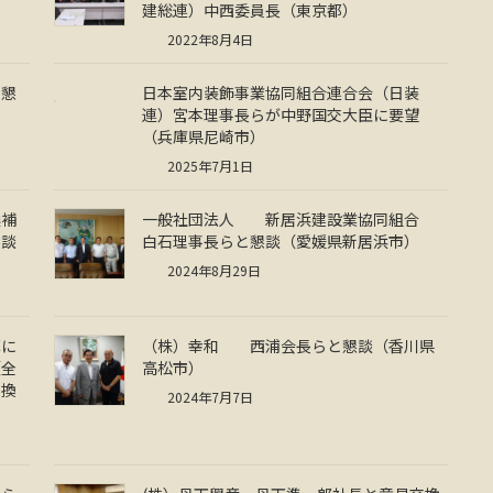
建総連）中西委員長（東京都）
2022年8月4日
と懇
日本室内装飾事業協同組合連合会（日装
連）宮本理事長らが中野国交大臣に要望
（兵庫県尼崎市）
2025年7月1日
候補
一般社団法人 新居浜建設業協同組合
懇談
白石理事長らと懇談（愛媛県新居浜市）
2024年8月29日
算に
（株）幸和 西浦会長らと懇談（香川県
（全
高松市）
交換
2024年7月7日