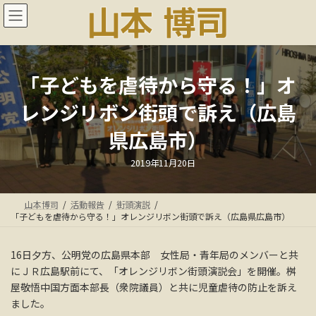
コ
ナ
ン
ビ
テ
ゲ
ン
ー
ツ
シ
へ
ョ
「子どもを虐待から守る！」オ
ス
ン
レンジリボン街頭で訴え（広島
キ
に
ッ
移
県広島市）
プ
動
最
2019年11月20日
終
更
新
日
山本博司
活動報告
街頭演説
時
:
「子どもを虐待から守る！」オレンジリボン街頭で訴え（広島県広島市）
16日夕方、公明党の広島県本部 女性局・青年局のメンバーと共
にＪＲ広島駅前にて、「オレンジリボン街頭演説会」を開催。桝
屋敬悟中国方面本部長（衆院議員）と共に児童虐待の防止を訴え
ました。