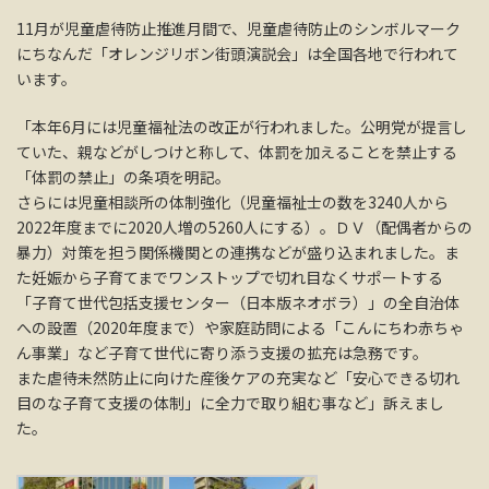
11月が児童虐待防止推進月間で、児童虐待防止のシンボルマーク
にちなんだ「オレンジリボン街頭演説会」は全国各地で行われて
います。
「本年6月には児童福祉法の改正が行われました。公明党が提言し
ていた、親などがしつけと称して、体罰を加えることを禁止する
「体罰の禁止」の条項を明記。
さらには児童相談所の体制強化（児童福祉士の数を3240人から
2022年度までに2020人増の5260人にする）。ＤＶ（配偶者からの
暴力）対策を担う関係機関との連携などが盛り込まれました。ま
た妊娠から子育てまでワンストップで切れ目なくサポートする
「子育て世代包括支援センター（日本版ネオボラ）」の全自治体
への設置（2020年度まで）や家庭訪問による「こんにちわ赤ちゃ
ん事業」など子育て世代に寄り添う支援の拡充は急務です。
また虐待未然防止に向けた産後ケアの充実など「安心できる切れ
目のな子育て支援の体制」に全力で取り組む事など」訴えまし
た。