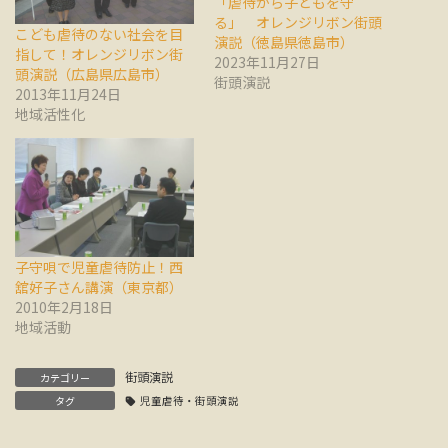
「虐待から子どもを守
る」 オレンジリボン街頭
こども虐待のない社会を目
演説（徳島県徳島市）
指して！オレンジリボン街
2023年11月27日
頭演説（広島県広島市）
街頭演説
2013年11月24日
地域活性化
子守唄で児童虐待防止！西
舘好子さん講演（東京都）
2010年2月18日
地域活動
街頭演説
カテゴリー
タグ
児童虐待・街頭演説